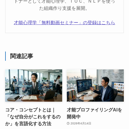
トナーとして才能心理学、ＴＯＣ、ＮＬＰを使っ
た組織作り支援を展開。
才能心理学「無料動画セミナー」の登録はこちら
関連記事
コア・コンセプトとは｜
才能プロファイリングAIを
「なぜ自分がこれをするの
開発中
か」を言語化する方法
2026年4月14日