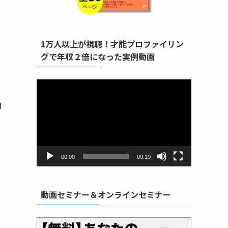
1万人以上が視聴！才能プロファイリン
グで年収２倍になった実例動画
動
画
自
プ
レ
ー
ヤ
ー
00:00
09:19
動画セミナー＆オンラインセミナー