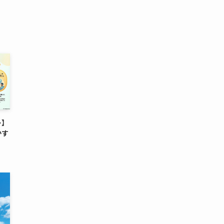
ー】
かす