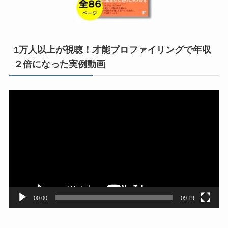
1万人以上が視聴！才能プロファイリングで年収
２倍になった実例動画
動
画
プ
レ
ー
ヤ
ー
00:00
09:19