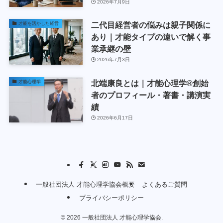
2026年7月9日
二代目経営者の悩みは親子関係に
才能を活かした経営
あり｜才能タイプの違いで解く事
業承継の壁
2026年7月3日
北端康良とは｜才能心理学®創始
才能心理学
者のプロフィール・著書・講演実
績
2026年6月17日
一般社団法人 才能心理学協会概要
よくあるご質問
プライバシーポリシー
©
2026 一般社団法人 才能心理学協会.