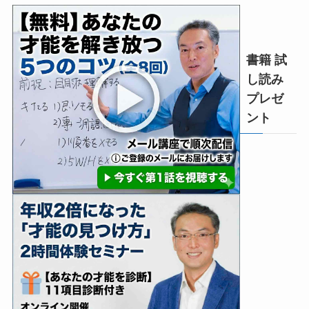
書籍 試
し読み
プレゼ
ント