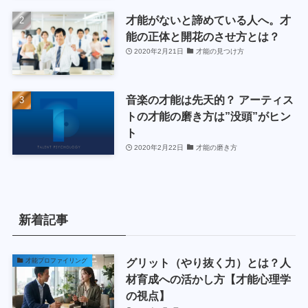
才能がないと諦めている人へ。才
能の正体と開花のさせ方とは？
2020年2月21日
才能の見つけ方
音楽の才能は先天的？ アーティス
トの才能の磨き方は”没頭”がヒン
ト
2020年2月22日
才能の磨き方
新着記事
グリット（やり抜く力）とは？人
才能プロファイリング
材育成への活かし方【才能心理学
の視点】