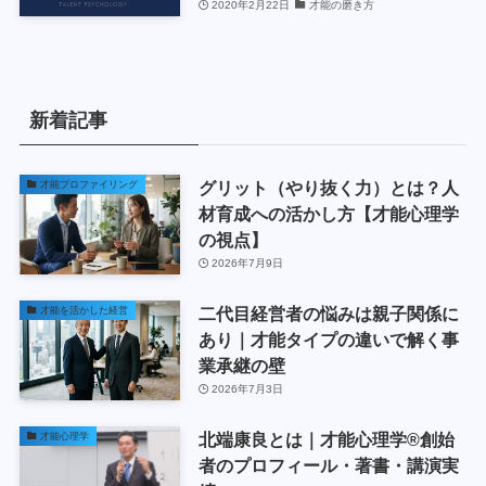
2020年2月22日
才能の磨き方
新着記事
グリット（やり抜く力）とは？人
才能プロファイリング
材育成への活かし方【才能心理学
の視点】
2026年7月9日
二代目経営者の悩みは親子関係に
才能を活かした経営
あり｜才能タイプの違いで解く事
業承継の壁
2026年7月3日
北端康良とは｜才能心理学®創始
才能心理学
者のプロフィール・著書・講演実