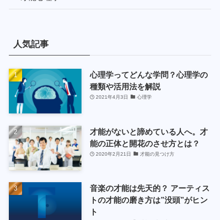
人気記事
心理学ってどんな学問？心理学の
種類や活用法を解説
2021年4月3日
心理学
才能がないと諦めている人へ。才
能の正体と開花のさせ方とは？
2020年2月21日
才能の見つけ方
音楽の才能は先天的？ アーティス
トの才能の磨き方は”没頭”がヒン
ト