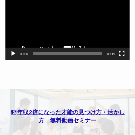
画
プ
レ
ー
ヤ
ー
00:00
09:19
年収2倍になった才能の見つけ方・活かし
方 無料動画セミナー