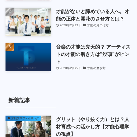
才能がないと諦めている人へ。才
能の正体と開花のさせ方とは？
2020年2月21日
才能の見つけ方
音楽の才能は先天的？ アーティス
トの才能の磨き方は”没頭”がヒン
ト
2020年2月22日
才能の磨き方
新着記事
グリット（やり抜く力）とは？人
才能プロファイリング
材育成への活かし方【才能心理学
の視点】