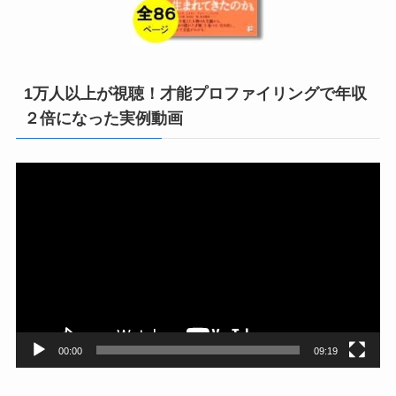
1万人以上が視聴！才能プロファイリングで年収
２倍になった実例動画
動
画
プ
レ
ー
ヤ
ー
00:00
09:19