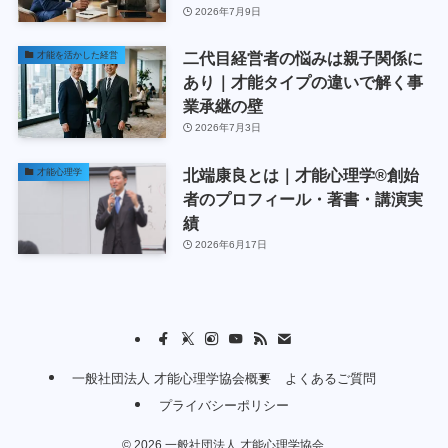
2026年7月9日
二代目経営者の悩みは親子関係に
才能を活かした経営
あり｜才能タイプの違いで解く事
業承継の壁
2026年7月3日
北端康良とは｜才能心理学®創始
才能心理学
者のプロフィール・著書・講演実
績
2026年6月17日
一般社団法人 才能心理学協会概要
よくあるご質問
プライバシーポリシー
©
2026 一般社団法人 才能心理学協会.