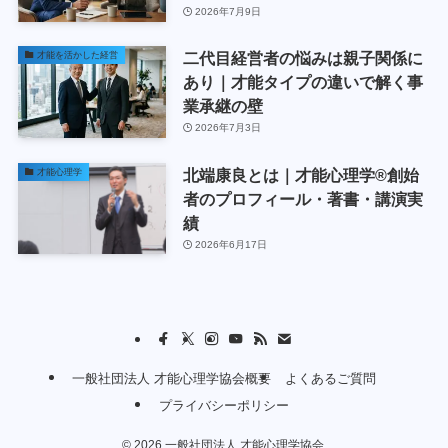
2026年7月9日
二代目経営者の悩みは親子関係に
才能を活かした経営
あり｜才能タイプの違いで解く事
業承継の壁
2026年7月3日
北端康良とは｜才能心理学®創始
才能心理学
者のプロフィール・著書・講演実
績
2026年6月17日
一般社団法人 才能心理学協会概要
よくあるご質問
プライバシーポリシー
©
2026 一般社団法人 才能心理学協会.