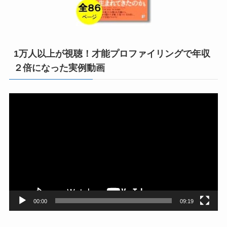
1万人以上が視聴！才能プロファイリングで年収
２倍になった実例動画
動
画
プ
レ
ー
ヤ
ー
00:00
09:19