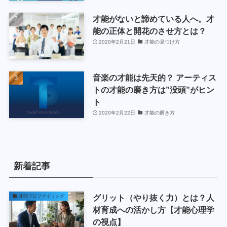
才能がないと諦めている人へ。才
能の正体と開花のさせ方とは？
2020年2月21日
才能の見つけ方
音楽の才能は先天的？ アーティス
トの才能の磨き方は”没頭”がヒン
ト
2020年2月22日
才能の磨き方
新着記事
グリット（やり抜く力）とは？人
才能プロファイリング
材育成への活かし方【才能心理学
の視点】