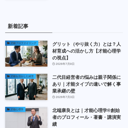
新着記事
グリット（やり抜く力）とは？人
才能プロファイリング
材育成への活かし方【才能心理学
の視点】
2026年7月9日
二代目経営者の悩みは親子関係に
才能を活かした経営
あり｜才能タイプの違いで解く事
業承継の壁
2026年7月3日
北端康良とは｜才能心理学®創始
才能心理学
者のプロフィール・著書・講演実
績