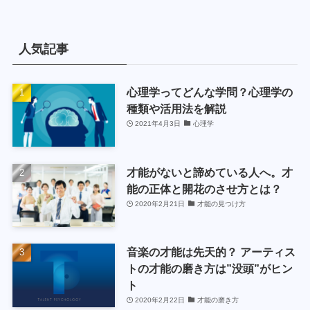
人気記事
心理学ってどんな学問？心理学の
種類や活用法を解説
2021年4月3日
心理学
才能がないと諦めている人へ。才
能の正体と開花のさせ方とは？
2020年2月21日
才能の見つけ方
音楽の才能は先天的？ アーティス
トの才能の磨き方は”没頭”がヒン
ト
2020年2月22日
才能の磨き方