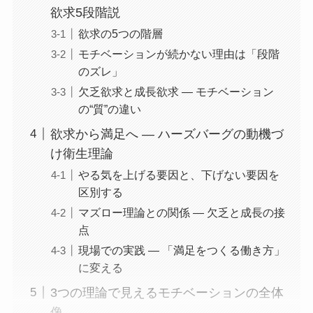
欲求5段階説
欲求の5つの階層
モチベーションが続かない理由は「段階
のズレ」
欠乏欲求と成長欲求 ― モチベーション
の“質”の違い
欲求から満足へ ― ハーズバーグの動機づ
け衛生理論
やる気を上げる要因と、下げない要因を
区別する
マズロー理論との関係 ― 欠乏と成長の接
点
現場での実践 ― 「満足をつくる働き方」
に変える
3つの理論で見えるモチベーションの全体
像