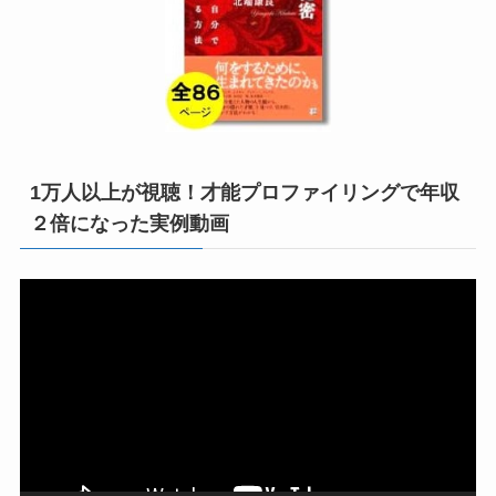
1万人以上が視聴！才能プロファイリングで年収
２倍になった実例動画
動
画
プ
レ
ー
ヤ
ー