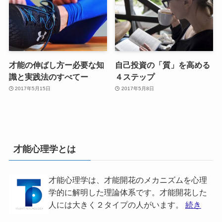
才能の伸ばし方ー必要な知
自己投資の「質」を高める
識と実践法のすべてー
４ステップ
2017年5月15日
2017年5月8日
才能心理学とは
才能心理学は、才能開花のメカニズムを心理
学的に解明した理論体系です。才能開花した
人には大きく２タイプの人がいます。
続き