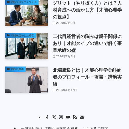
グリット（やり抜く力）とは？人
才能プロファイリング
材育成への活かし方【才能心理学
の視点】
2026年7月9日
二代目経営者の悩みは親子関係に
才能を活かした経営
あり｜才能タイプの違いで解く事
業承継の壁
2026年7月3日
北端康良とは｜才能心理学®創始
才能心理学
者のプロフィール・著書・講演実
績
2026年6月17日
一般社団法人 才能心理学協会概要
よくあるご質問