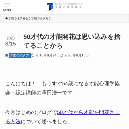
MENU
才能心理学協会
才能の磨き方
50才代の才能開花は思い込みを捨
2025
8/15
てることから
2016年8月24日
2025年8月15日
才能の磨き方
こんにちは！ もうすぐ54歳になる才能心理学協
会・認定講師の澤田浩一です。
今月はじめのブログで
50才代から才能を開花させ
る方法
について述べました。