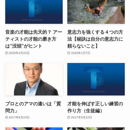
音楽の才能は先天的？ アー
意志力を強くする４つの方
ティストの才能の磨き方
法【秘訣は自分の意志力に
は”没頭”がヒント
頼らないこと】
2020年2月22日
2020年1月7日
プロとのアマの違いは「質
才能を伸ばす正しい練習の
問力」
作り方（生徒編）
2017年8月23日
2017年5月22日