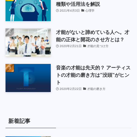
種類や活用法を解説
2021年4月3日
心理学
才能がないと諦めている人へ。才
能の正体と開花のさせ方とは？
2020年2月21日
才能の見つけ方
音楽の才能は先天的？ アーティス
トの才能の磨き方は”没頭”がヒン
ト
2020年2月22日
才能の磨き方
新着記事