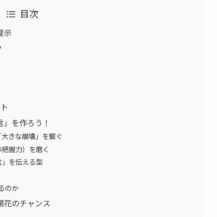
目次
提示
？
ント
言」を作ろう！
「大きな崩壊」を繋ぐ
体把握力）を磨く
言」を伝える型
るのか
開花のチャンス