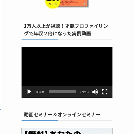
1万人以上が視聴！才能プロファイリン
グで年収２倍になった実例動画
動
画
プ
レ
ー
ヤ
ー
00:00
09:19
動画セミナー＆オンラインセミナー