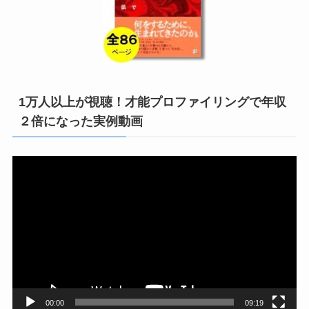
1万人以上が視聴！才能プロファイリングで年収
２倍になった実例動画
動
画
プ
レ
ー
ヤ
ー
00:00
09:19