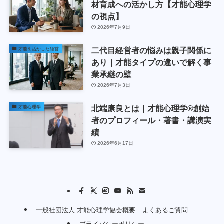
材育成への活かし方【才能心理学
の視点】
2026年7月9日
二代目経営者の悩みは親子関係に
才能を活かした経営
あり｜才能タイプの違いで解く事
業承継の壁
2026年7月3日
北端康良とは｜才能心理学®創始
才能心理学
者のプロフィール・著書・講演実
績
2026年6月17日
一般社団法人 才能心理学協会概要
よくあるご質問