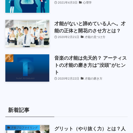
2021年4月3日
心理学
才能がないと諦めている人へ。才
能の正体と開花のさせ方とは？
2020年2月21日
才能の見つけ方
音楽の才能は先天的？ アーティス
トの才能の磨き方は”没頭”がヒン
ト
2020年2月22日
才能の磨き方
新着記事
グリット（やり抜く力）とは？人
才能プロファイリング