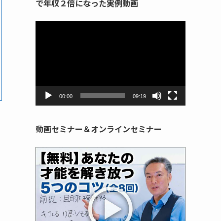
で年収２倍になった実例動画
動
画
プ
レ
ー
ヤ
ー
00:00
09:19
動画セミナー＆オンラインセミナー