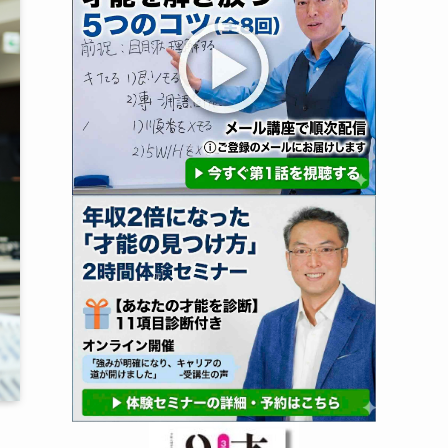
書
籍
試
し
読
み
プ
レ
ゼ
ン
ト