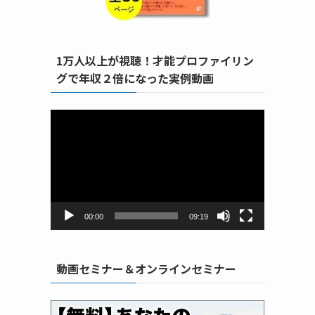
1万人以上が視聴！才能プロファイリン
グで年収２倍になった実例動画
動
画
プ
レ
ー
ヤ
ー
00:00
09:19
動画セミナー＆オンラインセミナー